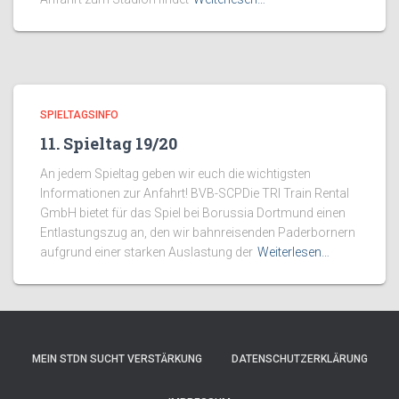
SPIELTAGSINFO
11. Spieltag 19/20
An jedem Spieltag geben wir euch die wichtigsten
Informationen zur Anfahrt! BVB-SCPDie TRI Train Rental
GmbH bietet für das Spiel bei Borussia Dortmund einen
Entlastungszug an, den wir bahnreisenden Paderbornern
aufgrund einer starken Auslastung der
Weiterlesen…
MEIN STDN SUCHT VERSTÄRKUNG
DATENSCHUTZERKLÄRUNG