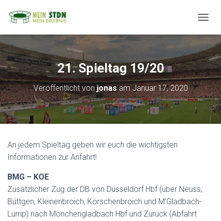
N
A
V
I
G
21. Spieltag 19/20
A
T
Veröffentlicht von
jonas
am
Januar 17, 2020
I
O
N
U
M
S
An jedem Spieltag geben wir euch die wichtigsten
C
H
Informationen zur Anfahrt!
A
L
BMG – KOE
T
Zusätzlicher Zug der DB von Düsseldorf Hbf (über Neuss,
E
Büttgen, Kleinenbroich, Korschenbroich und M’Gladbach-
N
Lürrip) nach Mönchengladbach Hbf und Zurück (Abfahrt