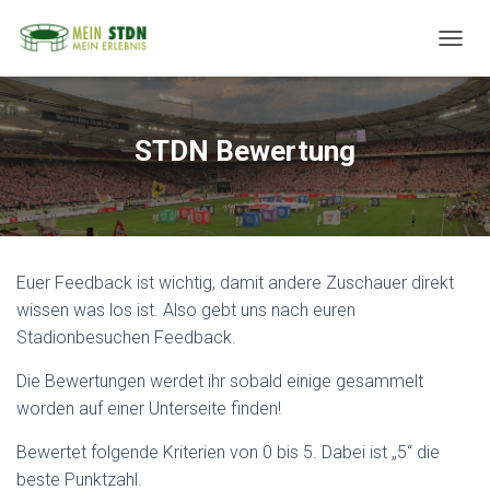
N
A
V
I
G
STDN Bewertung
A
T
I
O
N
U
Euer Feedback ist wichtig, damit andere Zuschauer direkt
M
S
wissen was los ist. Also gebt uns nach euren
C
Stadionbesuchen Feedback.
H
A
Die Bewertungen werdet ihr sobald einige gesammelt
L
worden auf einer Unterseite finden!
T
E
N
Bewertet folgende Kriterien von 0 bis 5. Dabei ist „5“ die
beste Punktzahl.