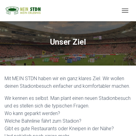
N
A
V
I
G
Unser Ziel
A
T
I
O
N
U
Mit MEIN STDN haben wir ein ganz klares Ziel. Wir wollen
M
S
deinen Stadionbesuch einfacher und komfortabler machen.
C
H
Wir kennen es selbst. Man plant einen neuen Stadionbesuch
A
und es stellen sich die typischen Fragen.
L
Wo kann geparkt werden?
T
E
Welche Bahnlinie fährt zum Stadion?
N
Gibt es gute Restaurants oder Kneipen in der Nähe?